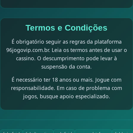
Termos e Condições
É obrigatório seguir as regras da plataforma
96jogovip.com.br. Leia os termos antes de usar o
cassino. O descumprimento pode levar à
suspensão da conta.
É necessário ter 18 anos ou mais. Jogue com
responsabilidade. Em caso de problema com
jogos, busque apoio especializado.