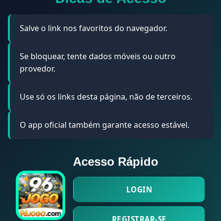
Salve o link nos favoritos do navegador.
Se bloquear, tente dados móveis ou outro
provedor.
Use só os links desta página, não de terceiros.
O app oficial também garante acesso estável.
Acesso Rápido
LOGIN
REGISTRAR-SE