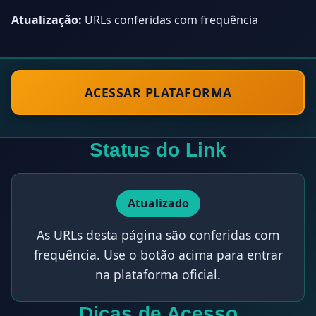
Atualização:
URLs conferidas com frequência
ACESSAR PLATAFORMA
Status do Link
Atualizado
As URLs desta página são conferidas com
frequência. Use o botão acima para entrar
na plataforma oficial.
Dicas de Acesso