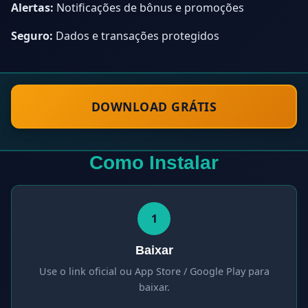
Alertas:
Notificações de bônus e promoções
Seguro:
Dados e transações protegidos
DOWNLOAD GRÁTIS
Como Instalar
1
Baixar
Use o link oficial ou App Store / Google Play para
baixar.