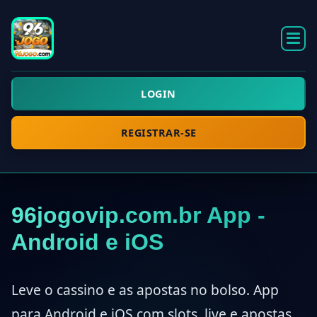
LOGIN
REGISTRAR-SE
96jogovip.com.br App -
Android e iOS
Leve o cassino e as apostas no bolso. App
para Android e iOS com slots, live e apostas