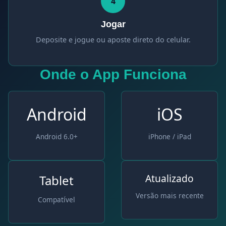
4
Jogar
Deposite e jogue ou aposte direto do celular.
Onde o App Funciona
Android
iOS
Android 6.0+
iPhone / iPad
Atualizado
Tablet
Versão mais recente
Compatível