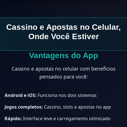
Cassino e Apostas no Celular,
Onde Você Estiver
Vantagens do App
Cassino e apostas no celular com benefícios
pensados para você:
Android e iOS:
Funciona nos dois sistemas
Jogos completos:
Cassino, slots e apostas no app
Rápido:
Interface leve e carregamento otimizado