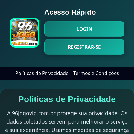
Acesso Rápido
LOGIN
REGISTRAR-SE
Políticas de Privacidade
Termos e Condições
Políticas de Privacidade
A 96jogovip.com.br protege sua privacidade. Os
dados coletados servem para melhorar o serviço
e sua experiência. Usamos medidas de segurança