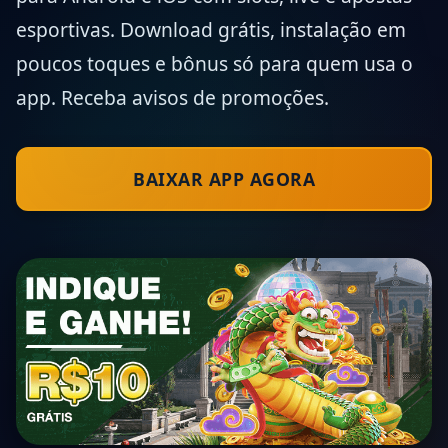
esportivas. Download grátis, instalação em
poucos toques e bônus só para quem usa o
app. Receba avisos de promoções.
BAIXAR APP AGORA